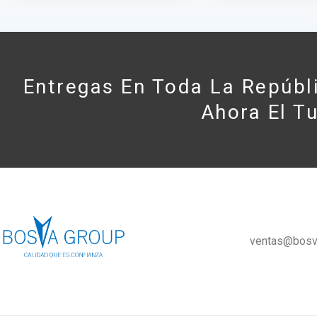
Entregas En Toda La Repúbl
Ahora El T
ventas@bosv