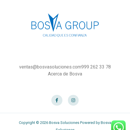
ventas@bosvasoluciones.com
999 262 33 78
Acerca de Bosva
F
I
a
n
c
s
e
t
b
a
o
g
o
r
Copyright © 2026 Bosva Soluciones Powered by Bosva
k
a
-
m
Soluciones