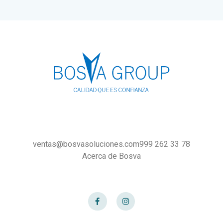
ventas@bosvasoluciones.com
999 262 33 78
Acerca de Bosva
F
I
a
n
c
s
e
t
b
a